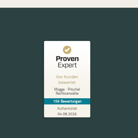
s
Kundenbewertungen und Erfahrungen zu
Mügge · Pitschel Rechtsanwälte
Von Kunden
%
100
SEHR GUT
bewertet
Empfehlungen auf
Mügge · Pitschel
ProvenExpert.com
5,00
/
5,00
Rechtsanwälte
159
Bewertungen
155
4
Authentizität
04.08.2026
3
Bewertungen von
Bewertungen auf
anderen Quellen
ProvenExpert.com
Blick aufs ProvenExpert-Profil werfen