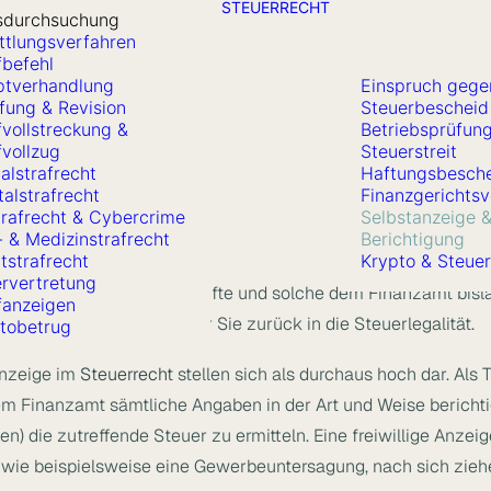
STEUERRECHT
sdurchsuchung
ttlungsverfahren
fbefehl
tverhandlung
Einspruch gege
fung & Revision
Steuerbescheid
fvollstreckung &
Betriebsprüfun
fvollzug
Steuerstreit
alstrafrecht
Haftungsbesch
e
talstrafrecht
Finanzgerichtsv
trafrecht & Cybercrime
Selbstanzeige 
- & Medizinstrafrecht
Berichtigung
tstrafrecht
Krypto & Steue
rvertretung
nicht korrekt erklärten Einkünfte und solche dem Finanzamt b
fanzeigen
Selbstanzeige begleiten wir Sie zurück in die Steuerlegalität.
tobetrug
anzeige im
Steuerrecht
stellen sich als durchaus hoch dar. Als 
 Finanzamt sämtliche Angaben in der Art und Weise berichti
n) die zutreffende Steuer zu ermitteln. Eine freiwillige Anzei
 wie beispielsweise eine Gewerbeuntersagung, nach sich zieh