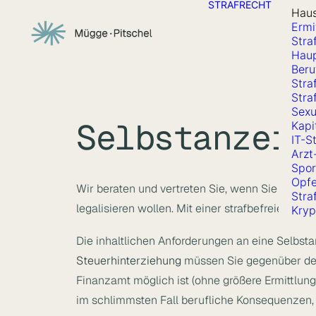
STRAFRECHT
Hau
Ermi
Stra
Haup
Beru
Stra
Stra
Sexu
Selbstanzeig
Kapi
IT-S
Arzt
Spor
Opfe
Wir beraten und vertreten Sie, wenn Sie Ihre 
Stra
legalisieren wollen. Mit einer strafbefreienden 
Kryp
Die inhaltlichen Anforderungen an eine Selbst
Steuerhinterziehung
müssen Sie gegenüber dem
Finanzamt möglich ist (ohne größere Ermittlunge
im schlimmsten Fall berufliche Konsequenzen,