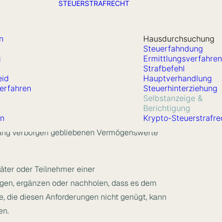
STEUERSTRAFRECHT
n
Hausdurchsuchung
Steuerfahndung
g
Ermittlungsverfahren
Strafbefehl
eid
Hauptverhandlung
erfahren
Steuerhinterziehung
&
Selbstanzeige &
Berichtigung
rn
Krypto-Steuerstrafre
islang verborgen gebliebenen Vermögenswerte
Täter oder Teilnehmer einer
gen, ergänzen oder nachholen, dass es dem
ge, die diesen Anforderungen nicht genügt, kann
en.