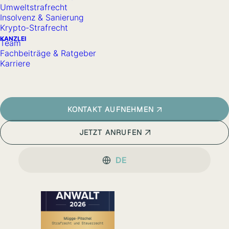
Umweltstrafrecht
Insolvenz & Sanierung
Krypto-Strafrecht
KANZLEI
Erfahrung, die sich
Team
Fachbeiträge & Ratgeber
in komplexen
Karriere
Verfahren bewährt und
Ihnen Sicherheit und
KONTAKT AUFNEHMEN
Orientierung gibt.
JETZT ANRUFEN