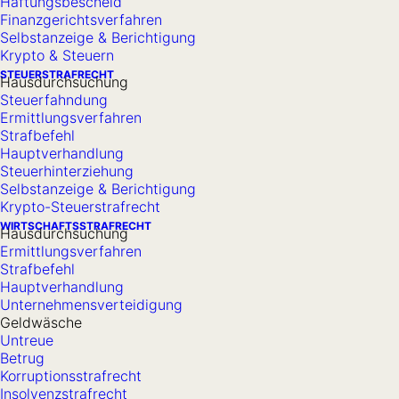
Haftungsbescheid
JETZT ANRUFEN
Finanzgerichtsverfahren
Selbstanzeige & Berichtigung
Krypto & Steuern
ZUM KONTAKTFORMULAR
STEUERSTRAFRECHT
Hausdurchsuchung
Steuerfahndung
Ermittlungsverfahren
Strafbefehl
Hauptverhandlung
Steuerhinterziehung
Selbstanzeige & Berichtigung
Krypto-Steuerstrafrecht
WIRTSCHAFTSSTRAFRECHT
Hausdurchsuchung
Ermittlungsverfahren
Strafbefehl
Hauptverhandlung
Unternehmensverteidigung
Geldwäsche
Untreue
Betrug
Korruptionsstrafrecht
Insolvenzstrafrecht