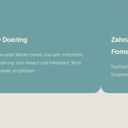
ring
Zahnarztpr
Fornefett
Waren bereit und sehr informativ.
zum Ablauf und hilfsbereit. Wird
Fachlich und me
mpfehlen.
Empfehlung!!