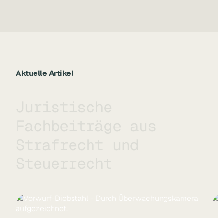
Aktuelle Artikel
J
u
r
i
s
t
i
s
c
h
e
F
a
c
h
b
e
i
t
r
ä
g
e
a
u
s
S
t
r
a
f
r
e
c
h
t
u
n
d
S
t
e
u
e
r
r
e
c
h
t