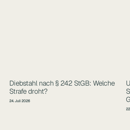
Diebstahl nach § 242 StGB: Welche
U
Strafe droht?
S
G
24. Juli 2026
22