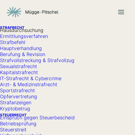
STRAFRECHT
Hausdurchsuchung
Ermittlungsverfahren
Strafbefehl
Hauptverhandlung
Berufung & Revision
Strafvollstreckung & Strafvollzug
Sexualstrafrecht
Für Privatpersonen & Unternehmen
Kapitalstrafrecht
IT-Strafrecht & Cybercrime
Anwälte für Strafrecht und
Arzt- & Medizinstrafrecht
Sportstrafrecht
Steuerrecht in Göttingen
Opfervertretung
Strafanzeigen
Kryptobetrug
Über 30 Jahre Erfahrung im Straf- und Steuerrecht. 15.000+
STEUERRECHT
Einspruch gegen Steuerbescheid
Mandate. Bundesweite Strafverteidigung.
Betriebsprüfung
Steuerstreit